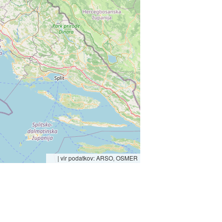
|
vir podatkov: ARSO, OSMER
temperature od 13 do 18, ob morju 20, čez dan