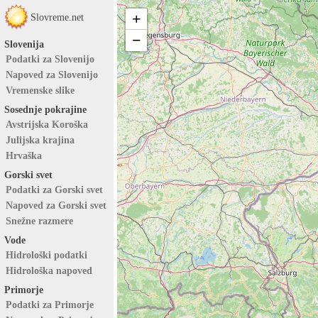
+
Slovreme.net
−
Slovenija
Podatki za Slovenijo
Napoved za Slovenijo
Vremenske slike
Sosednje pokrajine
Avstrijska Koroška
Julijska krajina
Hrvaška
Gorski svet
Podatki za Gorski svet
Napoved za Gorski svet
Snežne razmere
Vode
Hidrološki podatki
Hidrološka napoved
Primorje
Podatki za Primorje