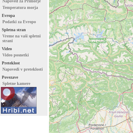
Napoved za Primorje
Temperatura morja
Evropa
Podatki za Evropo
Spletna stran
Vreme na vaši spletni
strani
Video
Video posnetki
Preteklost
Napovedi v preteklosti
Povezave
Spletne kamere