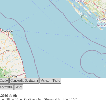
 Grado
Concordia Sagittaria
Veneto - Teolo
mperatura
Veter
8.2026 ob 9h
e od 28 do 33, na Goriškem in v Slovenski Istri do 35 °C.
 severnem delu države nastane kakšna vročinska nevihta. Zjutraj bodo najnižje 