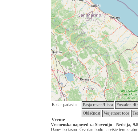
Radar padavin:
Pasja ravan/Lisca
Fossalon di
Oblačnost
Verjetnost toče
Te
Vreme
Vremenska napoved za Slovenijo - Nedelja, 9.
Danes bo jasno. Čez dan bodo najvišje temperatur
Jutri bo pretežno jasno. Popoldne lahko zlasti na