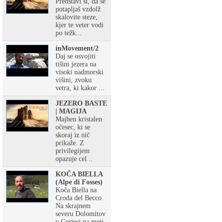
Predstavi si, da se
potapljaš vzdolž
skalovite steze,
kjer te veter vodi
po težk...
inMovement/2
Daj se osvojiti
tišini jezera na
visoki nadmorski
višini, zvoku
vetra, ki kakor ...
JEZERO BASTE
| MAGIJA
Majhen kristalen
očesec, ki se
skoraj iz nič
prikaže. Z
privilegijem
opazuje cel...
KOČA BIELLA
(Alpe di Fosses)
Koča Biella na
Croda del Becco.
Na skrajnem
severu Dolomitov
v Cortesi na meji