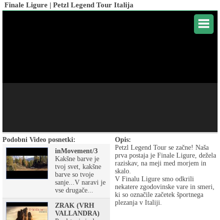
Finale Ligure | Petzl Legend Tour Italija
Podobni Video posnetki:
Opis:
Petzl Legend Tour se začne! Naša
inMovement/3
prva postaja je Finale Ligure, dežela
Kakšne barve je
raziskav, na meji med morjem in
tvoj svet, kakšne
skalo.
barve so tvoje
V Finalu Ligure smo odkrili
sanje...V naravi je
nekatere zgodovinske vare in smeri,
vse drugače...
ki so označile začetek športnega
plezanja v Italiji.
ZRAK (VRH
VALLANDRA)