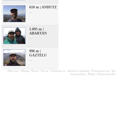
610 m | ANDUTZ
...
1.095 m |
ABARTAN
...
996 m |
GAZTELU
...
Hike.uno
|
Hiking
|
Monti
|
Slovar
|
Podarimo.si - daritveni oglasnik
|
Primerjava cen
|
Sea
temperatures
|
Berge
|
Pogoji uporabe