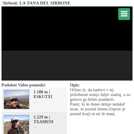
Sirboni: LA TANA DEL SIRBONE
Podobni Video posnetki:
Opis:
Očitno je, da naslovi v tej
1.180 m |
priložnosti nosijo šaljiv značaj, a za
ESKUTXI
gotovo ga želim poudariti..
...
Pastir, ki še danes deluje nedaleč
stran, ni poznal imena (čeprav je
poznal kraj) in mi še manj.
1.229 m |
TXAMENI
...