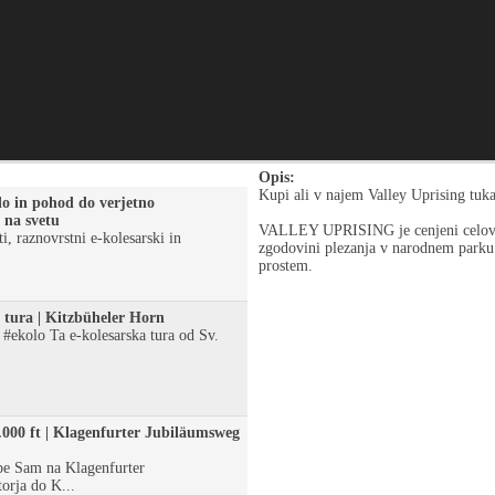
Opis:
Kupi ali v najem Valley Uprising tukaj
olo in pohod do verjetno
č na svetu
VALLEY UPRISING je cenjeni celove
ti, raznovrstni e-kolesarski in
zgodovini plezanja v narodnem parku 
prostem.
 tura | Kitzbüheler Horn
 #ekolo Ta e-kolesarska tura od Sv.
000 ft | Klagenfurter Jubiläumsweg
pe Sam na Klagenfurter
orja do K...