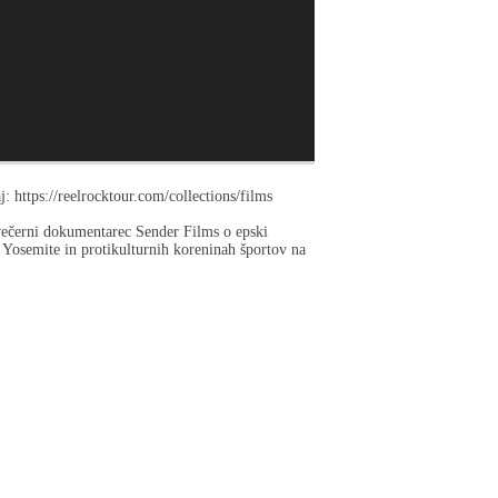
: https://reelrocktour.com/collections/films
černi dokumentarec Sender Films o epski
Yosemite in protikulturnih koreninah športov na