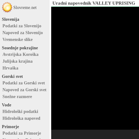
Uradni napovednik VALLEY UPRISING
Slovreme.net
Slovenija
Podatki za Slovenijo
Napoved za Slovenijo
Vremenske slike
Sosednje pokrajine
Avstrijska Koroška
Julijska krajina
Hrvaška
Gorski svet
Podatki za Gorski svet
Napoved za Gorski svet
Snežne razmere
Vode
Hidrološki podatki
Hidrološka napoved
Primorje
Podatki za Primorje