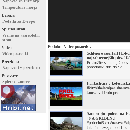
Napoved za Primorje
Temperatura morja
Evropa
Podatki za Evropo
Spletna stran
Vreme na vaši spletni
strani
Podobni Video posnetki:
Video
Schleierwasserfall | E-k
Video posnetki
najzahtevnejših plezališ
Preteklost
Pridružite se na tej čudovi
pohodniški turi do Sc...
Napovedi v preteklosti
Povezave
Spletne kamere
Fantastična e-kolesarska
#kitzbüheleralpen #narava
Janeza v Tirolu pre...
Samostojni pohod na 10.
| NA GREBENU
#pohodništvo #narava #al
Jubiläumswegu - od Hocht