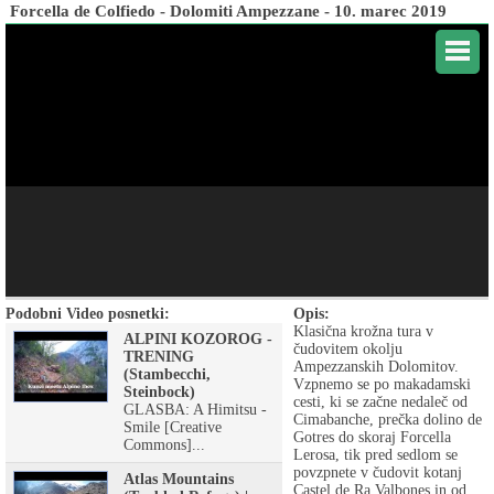
Forcella de Colfiedo - Dolomiti Ampezzane - 10. marec 2019
Podobni Video posnetki:
Opis:
Klasična krožna tura v
ALPINI KOZOROG -
čudovitem okolju
TRENING
Ampezzanskih Dolomitov.
(Stambecchi,
Vzpnemo se po makadamski
Steinbock)
cesti, ki se začne nedaleč od
GLASBA: A Himitsu -
Cimabanche, prečka dolino de
Smile [Creative
Gotres do skoraj Forcella
Commons]...
Lerosa, tik pred sedlom se
povzpnete v čudovit kotanj
Atlas Mountains
Castel de Ra Valbones in od