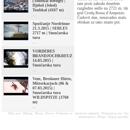
(Toubkal Refuge) |
tam proti zahodu dosežete
Djebel (Jebel)
razgledno sedlo na 2721 m, tik
Toubkal (4167 m)
pod Crodą Rossa d'Ampezzo.
...
Čudovit dan, nenavadno malo
obiskan za tako znano pot.
Spuščanje Nordrinne
21.3.2015 | SERLES
2717 m | Smučarska
tura
...
VORDERES
BRANDJOCHKREUZ
14.03.2015 |
Smučarska tura
...
Vent, Breslauer Hütte,
Mitterkarjoch (06 &
07.03.2015) |
Smučarska tura
WILDSPITZE (3768
m)
...
Hike.uno
|
Hiking
|
Monti
|
Slovar
|
Podarimo.si - daritveni oglasnik
|
Primerjava cen
|
Sea
temperatures
|
Berge
|
Pogoji uporabe